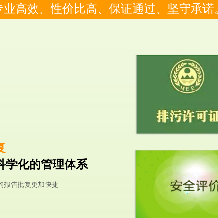
专业高效、性价比高、保证通过、坚守承诺
复
科学化的管理体系
的报告批复更加快捷