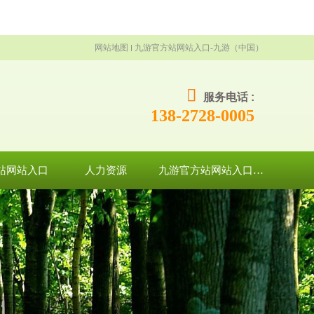
网站地图
九游官方站网站入口-九游（中国）
服务电话 :
138-2728-0005
站网站入口
人力资源
九游官方站网站入口-九游（中国）