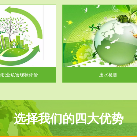
服务范围
服务范围
废水检测
废气测试
主要是对企业工厂在生产工艺过程
检测范围工业废气检测包括有机废
排出的废水、污水...
气。有机废气主要包括..
所职业危害现状评价
废水检测
选择我们的四大优势