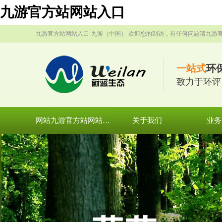
九游官方站网站入口
九游官方站网站入口-九游（中国） 欢迎您的到访，有任何问题请九游
一站式
环
致力于环评
网站九游官方站网站入口
关于我们
业务