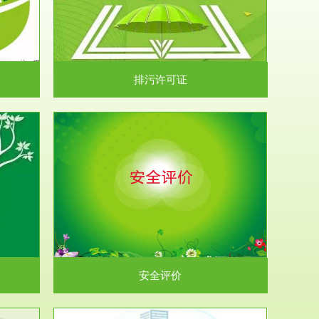
）根据《中华
.
排污许可证
析和预测工
.
安全评价