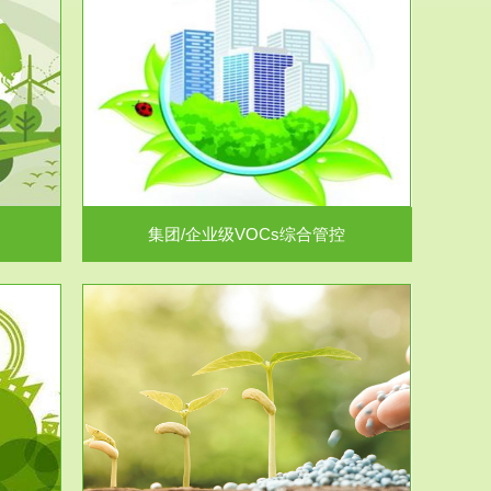
控
放的源头，并
.
集团/企业级VOCs综合管控