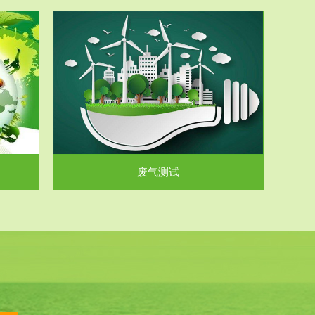
气和无机废
.
废气测试