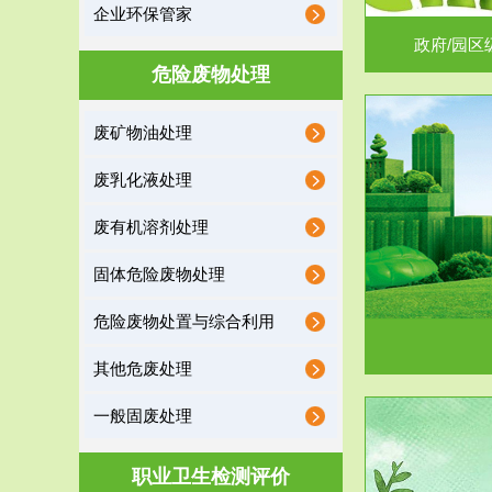
企业环保管家
政府/园区
危险废物处理
废矿物油处理
服务范围
废乳化液处理
噪声治理
废有机溶剂处理
固体危险废物处理
危险废物处置与综合利用
其他危废处理
一般固废处理
服务范围
职业卫生检测评价