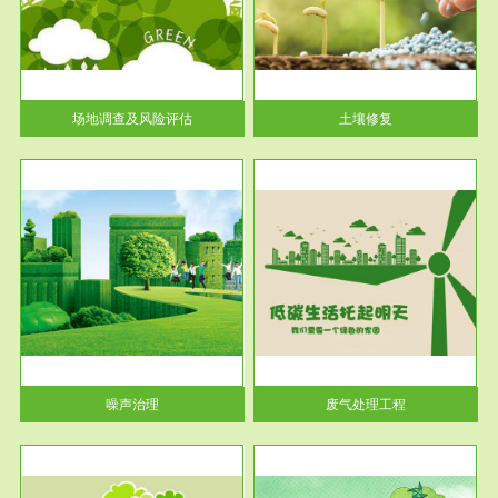
土壤修复
关停
或者
场地调查及风险评估
土壤修复
服务范围
废气处理工程
噪声治理
废气处理工程