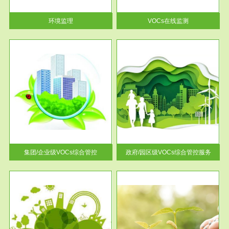
率达...
环境监理
VOCs在线监测
服务范围
控
政府/园区级VOCs综合管控服务
找到
根据《石化行业挥发性有机物综
排放
合整治方案》文件要求，到2017
年，全...
集团/企业级VOCs综合管控
政府/园区级VOCs综合管控服务
服务范围