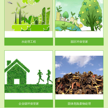
服务范围
园区环保管家
2016 年 4 月，环保部下发《关
于积极发挥环境保护作用促进供
给侧结...
水处理工程
园区环保管家
服务范围
固体危险废物处理
法情
固体废物解释：固体废物是指人
性及
们在生产建设、日常生活和其他
活动中...
企业级环保管家
固体危险废物处理