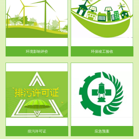
服务范围
环保竣工验收
护
根据《建设项目环境保护管理条
利
例》第十七条 编制环境影响报
告书、...
环境影响评价
环保竣工验收
服务范围
应急预案
许可
根据《中华人民共和国环境保护
环境
法》第十九条 企业事业单位应
当按照...
排污许可证
应急预案