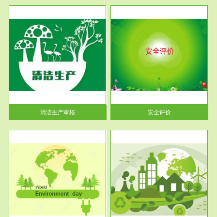
服务范围
安全评价
生产
安全评价安全评价目的是查找、
暂行
分析和预测工程、系统、生产经
营活...
清洁生产审核
安全评价
服务范围
VOCs在线监测
目环
根据《重点区域大气污染防
要辅
治“十二五”规划》有机废气净化