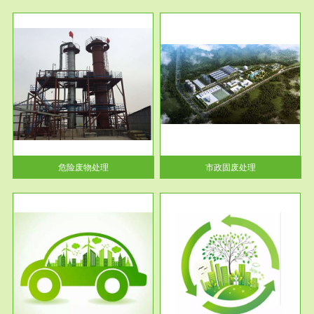
服务范围
市政固废处理
人民
蔚蓝生态环境科技所从事的市政
》的
废物处理业务包括市政废物的处
理处...
危险废物处理
市政固废处理
服务范围
与评
工作场所职业危害现状评价
【现状评价意义】：具体因素---