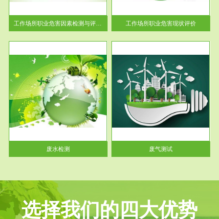
解工
-通过质谱分析等多种手段明确
与浓
工作场...
工作场所职业危害因素检测与评价...
工作场所职业危害现状评价
服务范围
废气测试
工厂
检测范围工业废气检测包括有机
水、
废气和无机废气。有机废气主要
包括...
废水检测
废气测试
选择我们的四大优势