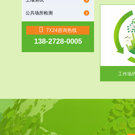
土壤测试
公共场所检测
服务范围
7X24咨询热线
138-2728-0005
工作场所职业危害现状评价
【现状评价意义】：具体因素----通过质谱分析
废水污水检测
等多种手段明确工作场...
中
工作场