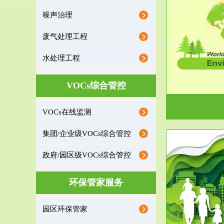
噪声治理
服务范围
废气处理工程
环境监理
水处理工程
建设项目环境监理是建设项目环评和“三同时”验
根据《重点区
收监管的重要辅助...
VOCs综合管控
VOCs在线监测
集团/企业级VOCs综合管控
政府/园区级VOCs综合管控
服务范围
环保管家服务
政府/园区级VOCs综合管控服务
根据《石化行业挥发性有机物综合整治方案》文
受政府或企业
园区环保管家
件要求，到2017年，全...
地