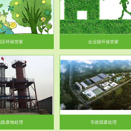
企业级环保管家
固体危险废物处理
为企业环保执法情况的一个重要依
固体废物解释：固体废物是指人们
，其必要性及合规性...
日常生活和其他活动中..
园区环保管家
企业级环保管家
服务范围
服务范围
市政固废处理
工作场所职业危害因素检测与评
科技所从事的市政废物处理业务包
【检测评价意义】：全面了解工作
市政废物的处理处...
害因素分布与浓（强）度..
危险废物处理
市政固废处理