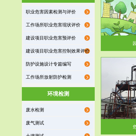
园区环保管家
职业危害因素检测与评价
2016 年 4 月，环保部下发《关于积极发挥环境
排污许可证作
工作场所职业危害现状评价
保护作用促进供给侧结...
据
建设项目职业危害预评价
建设项目职业危害控制效果评价
防护设施设计专篇编写
服务范围
工作场所放射防护检测
危险废物处理
环境检测
危险废物解释：根据《中华人民共和国固体废物
蔚蓝生态环境
废水检测
污染防治法》的规定，危...
括
废气测试