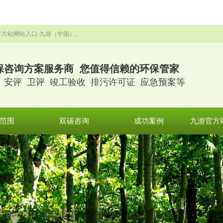
官方站网站入口-九游（中国）。
保咨询方案服务商 您值得信赖的环保管家
 安评 卫评 竣工验收 排污许可证 应急预案等
范围
双碳咨询
成功案例
九游官方