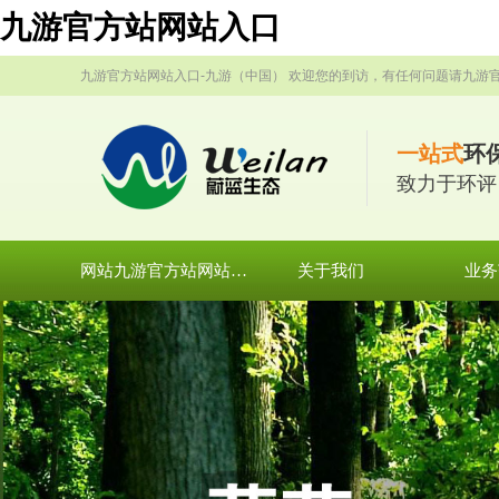
九游官方站网站入口
九游官方站网站入口-九游（中国） 欢迎您的到访，有任何问题请九游
一站式
环
致力于环评
网站九游官方站网站入口
关于我们
业务