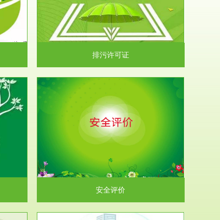
）根据《中华
.
排污许可证
析和预测工
.
安全评价