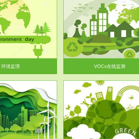
服务范围
服务范围
VOCs在线监测
集团/企业级VOCs综合管
域大气污染防治“十二五”规划》有
进行VOCs管控，首先就要找到排
机废气净化率达...
监测估算出排放量。企业..
环境监理
VOCs在线监测
服务范围
服务范围
场地调查及风险评估
土壤修复
委托，对于拟关停搬迁和拟变更土
利用方式或者土地使...