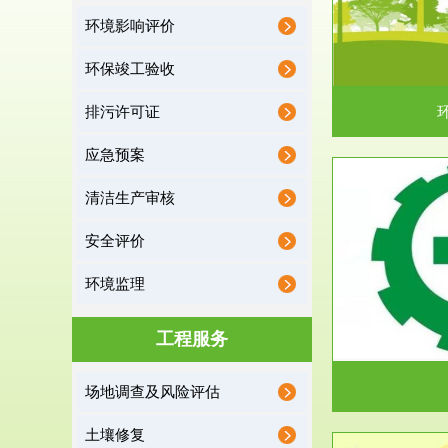
环境影响评价
据《中华人民共和国环境保护法》第十九条 编制
根据《建设项
有关开发利用规划，建...
制
环保竣工验收
排污许可证
应急预案
清洁生产审核
服务范围
安全评价
应急预案
环境监理
根据《中华人民共和国环境保护法》第十九条 企
根据《中华人
业事业单位应当按照...
洁
工程服务
场地调查及风险评估
土壤修复