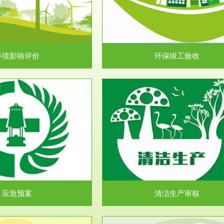
目环境保护管理条例》第十七条 编
排污许可申报咨询：（排污许可证
环境影响报告书、...
人民共和国环境保护法》..
环境影响评价
环保竣工验收
服务范围
服务范围
清洁生产审核
安全评价
民共和国清洁生产促进法》、《清
安全评价安全评价目的是查找、分
生产审核暂行办法...
程、系统、生产经营活..
应急预案
清洁生产审核