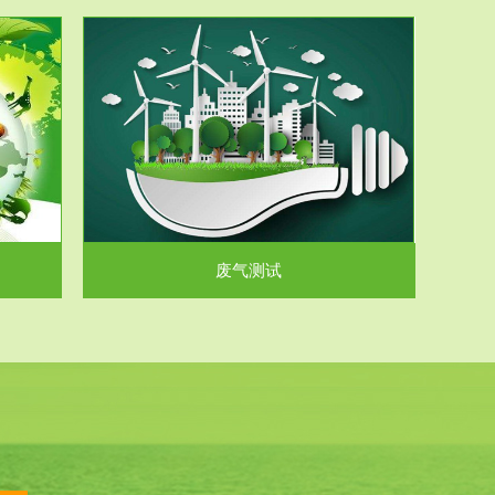
气和无机废
.
废气测试