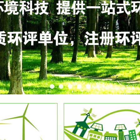
服务范围
服务范围
环保竣工验收
排污许可证