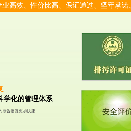
专业高效、性价比高、保证通过、坚守承诺
复
科学化的管理体系
的报告批复更加快捷