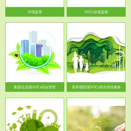
率达...
环境监理
VOCs在线监测
服务范围
控
政府/园区级VOCs综合管控服务
找到
根据《石化行业挥发性有机物综
排放
合整治方案》文件要求，到2017
年，全...
集团/企业级VOCs综合管控
政府/园区级VOCs综合管控服务
服务范围