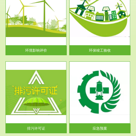
服务范围
环保竣工验收
护
根据《建设项目环境保护管理条
利
例》第十七条 编制环境影响报
告书、...
环境影响评价
环保竣工验收
服务范围
应急预案
许可
根据《中华人民共和国环境保护
环境
法》第十九条 企业事业单位应
当按照...
排污许可证
应急预案