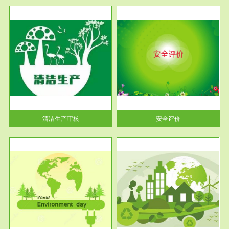
服务范围
安全评价
生产
安全评价安全评价目的是查找、
暂行
分析和预测工程、系统、生产经
营活...
清洁生产审核
安全评价
服务范围
VOCs在线监测
目环
根据《重点区域大气污染防
要辅
治“十二五”规划》有机废气净化