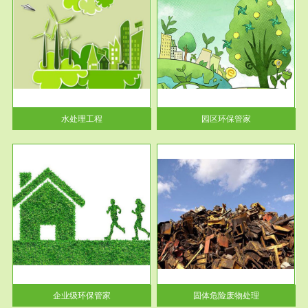
服务范围
园区环保管家
2016 年 4 月，环保部下发《关
于积极发挥环境保护作用促进供
给侧结...
水处理工程
园区环保管家
服务范围
固体危险废物处理
法情
固体废物解释：固体废物是指人
性及
们在生产建设、日常生活和其他
活动中...
企业级环保管家
固体危险废物处理