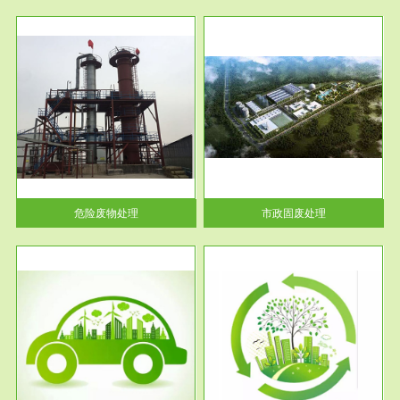
服务范围
市政固废处理
人民
蔚蓝生态环境科技所从事的市政
》的
废物处理业务包括市政废物的处
理处...
危险废物处理
市政固废处理
服务范围
与评
工作场所职业危害现状评价
【现状评价意义】：具体因素---