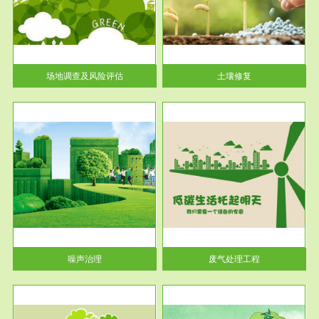
土壤修复
关停
或者
场地调查及风险评估
土壤修复
服务范围
废气处理工程
噪声治理
废气处理工程