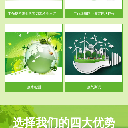
解工
-通过质谱分析等多种手段明确
与浓
工作场...
工作场所职业危害因素检测与评价...
工作场所职业危害现状评价
服务范围
废气测试
工厂
检测范围工业废气检测包括有机
水、
废气和无机废气。有机废气主要
包括...
废水检测
废气测试
选择我们的四大优势