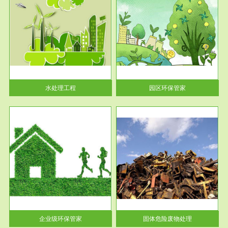
服务范围
园区环保管家
2016 年 4 月，环保部下发《关
于积极发挥环境保护作用促进供
给侧结...
水处理工程
园区环保管家
服务范围
固体危险废物处理
法情
固体废物解释：固体废物是指人
性及
们在生产建设、日常生活和其他
活动中...
企业级环保管家
固体危险废物处理