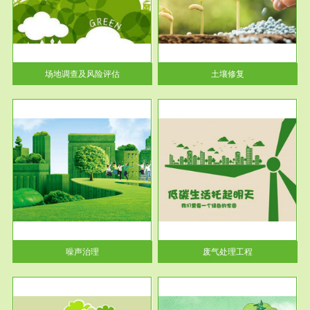
土壤修复
关停
或者
场地调查及风险评估
土壤修复
服务范围
废气处理工程
噪声治理
废气处理工程