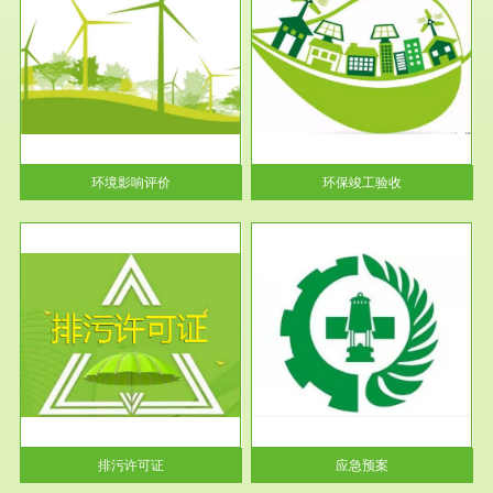
服务范围
环保竣工验收
护
根据《建设项目环境保护管理条
利
例》第十七条 编制环境影响报
告书、...
环境影响评价
环保竣工验收
服务范围
应急预案
许可
根据《中华人民共和国环境保护
环境
法》第十九条 企业事业单位应
当按照...
排污许可证
应急预案