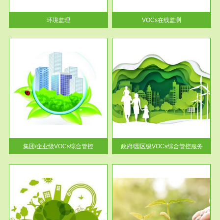
率达...
环境监理
VOCs在线监测
服务范围
控
政府/园区级VOCs综合管控服务
找到
根据《石化行业挥发性有机物综
排放
合整治方案》文件要求，到2017
年，全...
集团/企业级VOCs综合管控
政府/园区级VOCs综合管控服务
服务范围