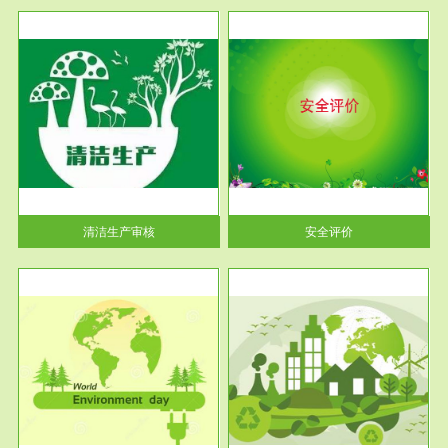
服务范围
安全评价
生产
安全评价安全评价目的是查找、
暂行
分析和预测工程、系统、生产经
营活...
清洁生产审核
安全评价
服务范围
VOCs在线监测
目环
根据《重点区域大气污染防
要辅
治“十二五”规划》有机废气净化