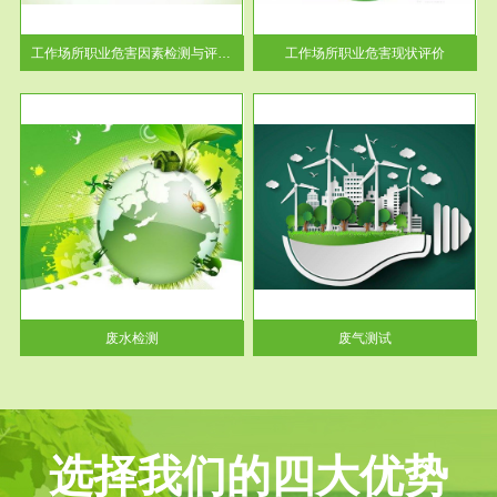
解工
-通过质谱分析等多种手段明确
与浓
工作场...
工作场所职业危害因素检测与评价...
工作场所职业危害现状评价
服务范围
废气测试
工厂
检测范围工业废气检测包括有机
水、
废气和无机废气。有机废气主要
包括...
废水检测
废气测试
选择我们的四大优势