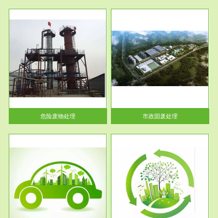
服务范围
市政固废处理
人民
蔚蓝生态环境科技所从事的市政
》的
废物处理业务包括市政废物的处
理处...
危险废物处理
市政固废处理
服务范围
与评
工作场所职业危害现状评价
【现状评价意义】：具体因素---