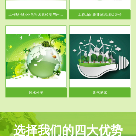
解工
-通过质谱分析等多种手段明确
与浓
工作场...
工作场所职业危害因素检测与评价...
工作场所职业危害现状评价
服务范围
废气测试
工厂
检测范围工业废气检测包括有机
水、
废气和无机废气。有机废气主要
包括...
废水检测
废气测试
选择我们的四大优势