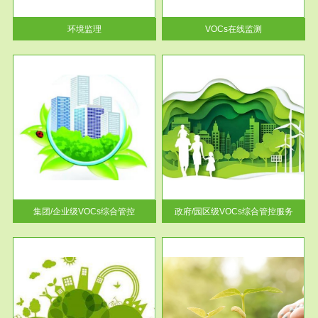
率达...
环境监理
VOCs在线监测
服务范围
控
政府/园区级VOCs综合管控服务
找到
根据《石化行业挥发性有机物综
排放
合整治方案》文件要求，到2017
年，全...
集团/企业级VOCs综合管控
政府/园区级VOCs综合管控服务
服务范围