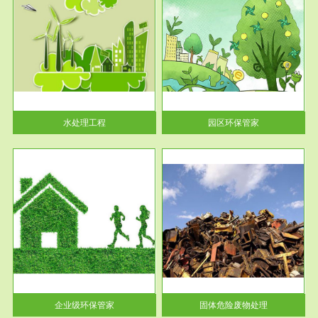
服务范围
园区环保管家
2016 年 4 月，环保部下发《关
于积极发挥环境保护作用促进供
给侧结...
水处理工程
园区环保管家
服务范围
固体危险废物处理
法情
固体废物解释：固体废物是指人
性及
们在生产建设、日常生活和其他
活动中...
企业级环保管家
固体危险废物处理