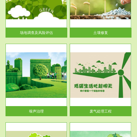
土壤修复
关停
或者
场地调查及风险评估
土壤修复
服务范围
废气处理工程
噪声治理
废气处理工程