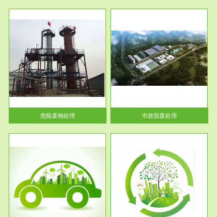
服务范围
市政固废处理
人民
蔚蓝生态环境科技所从事的市政
》的
废物处理业务包括市政废物的处
理处...
危险废物处理
市政固废处理
服务范围
与评
工作场所职业危害现状评价
【现状评价意义】：具体因素---