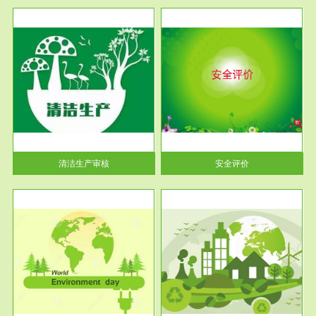
服务范围
安全评价
生产
安全评价安全评价目的是查找、
暂行
分析和预测工程、系统、生产经
营活...
清洁生产审核
安全评价
服务范围
VOCs在线监测
目环
根据《重点区域大气污染防
要辅
治“十二五”规划》有机废气净化