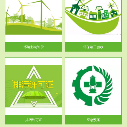
服务范围
环保竣工验收
护
根据《建设项目环境保护管理条
利
例》第十七条 编制环境影响报
告书、...
环境影响评价
环保竣工验收
服务范围
应急预案
许可
根据《中华人民共和国环境保护
环境
法》第十九条 企业事业单位应
当按照...
排污许可证
应急预案