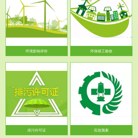
服务范围
环保竣工验收
护
根据《建设项目环境保护管理条
利
例》第十七条 编制环境影响报
告书、...
环境影响评价
环保竣工验收
服务范围
应急预案
许可
根据《中华人民共和国环境保护
环境
法》第十九条 企业事业单位应
当按照...
排污许可证
应急预案