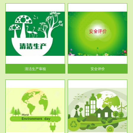
服务范围
安全评价
生产
安全评价安全评价目的是查找、
暂行
分析和预测工程、系统、生产经
营活...
清洁生产审核
安全评价
服务范围
VOCs在线监测
目环
根据《重点区域大气污染防
要辅
治“十二五”规划》有机废气净化