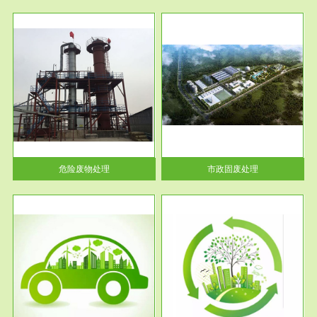
服务范围
市政固废处理
人民
蔚蓝生态环境科技所从事的市政
》的
废物处理业务包括市政废物的处
理处...
危险废物处理
市政固废处理
服务范围
与评
工作场所职业危害现状评价
【现状评价意义】：具体因素---