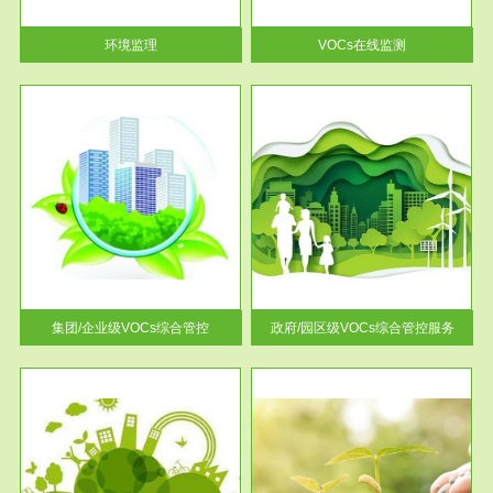
率达...
环境监理
VOCs在线监测
服务范围
控
政府/园区级VOCs综合管控服务
找到
根据《石化行业挥发性有机物综
排放
合整治方案》文件要求，到2017
年，全...
集团/企业级VOCs综合管控
政府/园区级VOCs综合管控服务
服务范围