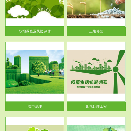
土壤修复
关停
或者
场地调查及风险评估
土壤修复
服务范围
废气处理工程
噪声治理
废气处理工程