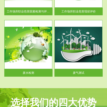
解工
-通过质谱分析等多种手段明确
与浓
工作场...
工作场所职业危害因素检测与评价...
工作场所职业危害现状评价
服务范围
废气测试
工厂
检测范围工业废气检测包括有机
水、
废气和无机废气。有机废气主要
包括...
废水检测
废气测试
选择我们的四大优势