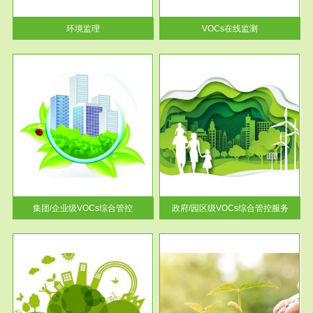
率达...
环境监理
VOCs在线监测
服务范围
控
政府/园区级VOCs综合管控服务
找到
根据《石化行业挥发性有机物综
排放
合整治方案》文件要求，到2017
年，全...
集团/企业级VOCs综合管控
政府/园区级VOCs综合管控服务
服务范围