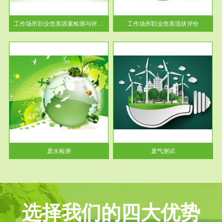
解工
-通过质谱分析等多种手段明确
与浓
工作场...
工作场所职业危害因素检测与评价...
工作场所职业危害现状评价
服务范围
废气测试
工厂
检测范围工业废气检测包括有机
水、
废气和无机废气。有机废气主要
包括...
废水检测
废气测试
选择我们的四大优势