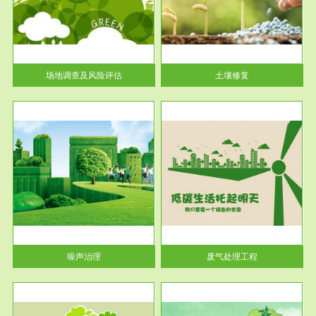
土壤修复
关停
或者
场地调查及风险评估
土壤修复
服务范围
废气处理工程
噪声治理
废气处理工程