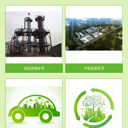
服务范围
市政固废处理
人民
蔚蓝生态环境科技所从事的市政
》的
废物处理业务包括市政废物的处
理处...
危险废物处理
市政固废处理
服务范围
与评
工作场所职业危害现状评价
【现状评价意义】：具体因素---