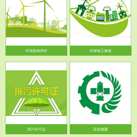
服务范围
环保竣工验收
护
根据《建设项目环境保护管理条
利
例》第十七条 编制环境影响报
告书、...
环境影响评价
环保竣工验收
服务范围
应急预案
许可
根据《中华人民共和国环境保护
环境
法》第十九条 企业事业单位应
当按照...
排污许可证
应急预案