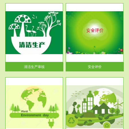
服务范围
安全评价
生产
安全评价安全评价目的是查找、
暂行
分析和预测工程、系统、生产经
营活...
清洁生产审核
安全评价
服务范围
VOCs在线监测
目环
根据《重点区域大气污染防
要辅
治“十二五”规划》有机废气净化