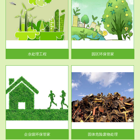
服务范围
园区环保管家
2016 年 4 月，环保部下发《关
于积极发挥环境保护作用促进供
给侧结...
水处理工程
园区环保管家
服务范围
固体危险废物处理
法情
固体废物解释：固体废物是指人
性及
们在生产建设、日常生活和其他
活动中...
企业级环保管家
固体危险废物处理