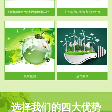
解工
-通过质谱分析等多种手段明确
与浓
工作场...
工作场所职业危害因素检测与评价...
工作场所职业危害现状评价
服务范围
废气测试
工厂
检测范围工业废气检测包括有机
水、
废气和无机废气。有机废气主要
包括...
废水检测
废气测试
选择我们的四大优势