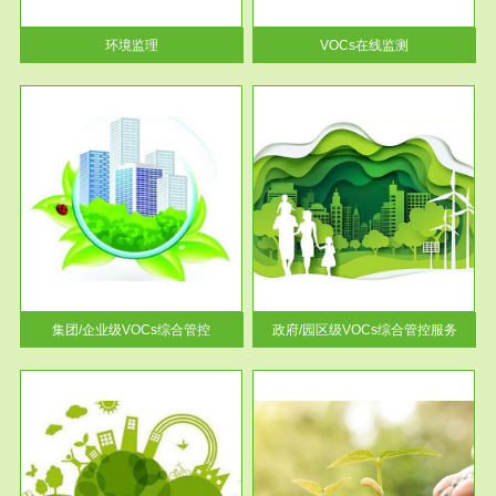
率达...
环境监理
VOCs在线监测
服务范围
控
政府/园区级VOCs综合管控服务
找到
根据《石化行业挥发性有机物综
排放
合整治方案》文件要求，到2017
年，全...
集团/企业级VOCs综合管控
政府/园区级VOCs综合管控服务
服务范围