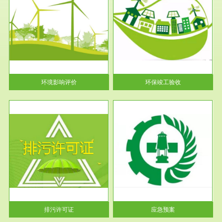
服务范围
环保竣工验收
护
根据《建设项目环境保护管理条
利
例》第十七条 编制环境影响报
告书、...
环境影响评价
环保竣工验收
服务范围
应急预案
许可
根据《中华人民共和国环境保护
环境
法》第十九条 企业事业单位应
当按照...
排污许可证
应急预案