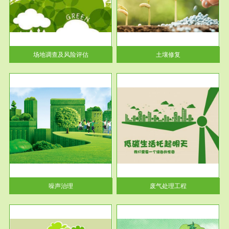
土壤修复
关停
或者
场地调查及风险评估
土壤修复
服务范围
废气处理工程
噪声治理
废气处理工程