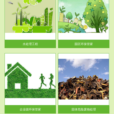
服务范围
园区环保管家
2016 年 4 月，环保部下发《关
于积极发挥环境保护作用促进供
给侧结...
水处理工程
园区环保管家
服务范围
固体危险废物处理
法情
固体废物解释：固体废物是指人
性及
们在生产建设、日常生活和其他
活动中...
企业级环保管家
固体危险废物处理