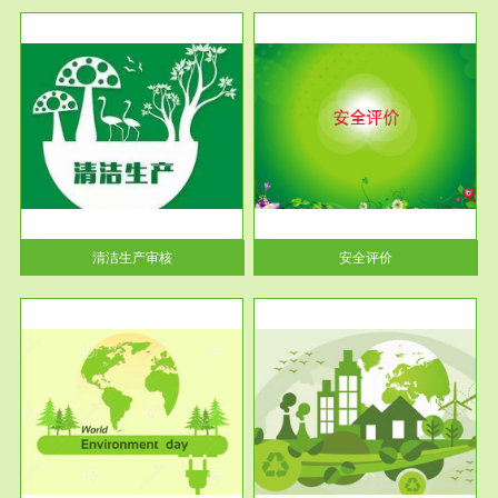
服务范围
安全评价
生产
安全评价安全评价目的是查找、
暂行
分析和预测工程、系统、生产经
营活...
清洁生产审核
安全评价
服务范围
VOCs在线监测
目环
根据《重点区域大气污染防
要辅
治“十二五”规划》有机废气净化