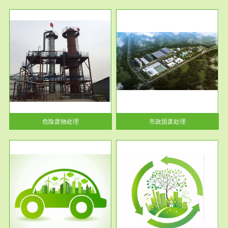
服务范围
市政固废处理
人民
蔚蓝生态环境科技所从事的市政
》的
废物处理业务包括市政废物的处
理处...
危险废物处理
市政固废处理
服务范围
与评
工作场所职业危害现状评价
【现状评价意义】：具体因素---