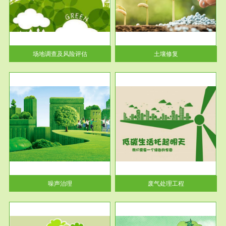
土壤修复
关停
或者
场地调查及风险评估
土壤修复
服务范围
废气处理工程
噪声治理
废气处理工程