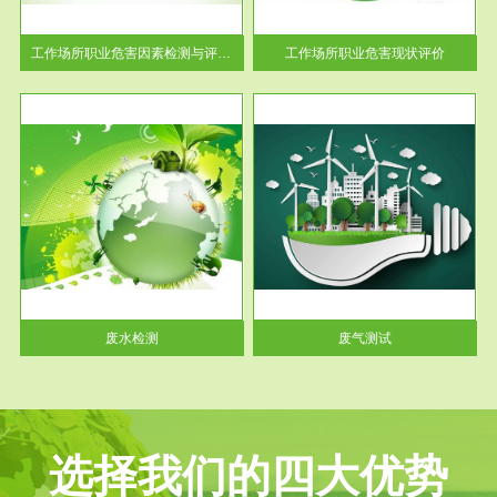
解工
-通过质谱分析等多种手段明确
与浓
工作场...
工作场所职业危害因素检测与评价...
工作场所职业危害现状评价
服务范围
废气测试
工厂
检测范围工业废气检测包括有机
水、
废气和无机废气。有机废气主要
包括...
废水检测
废气测试
选择我们的四大优势