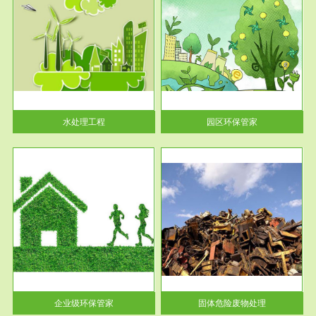
服务范围
园区环保管家
2016 年 4 月，环保部下发《关
于积极发挥环境保护作用促进供
给侧结...
水处理工程
园区环保管家
服务范围
固体危险废物处理
法情
固体废物解释：固体废物是指人
性及
们在生产建设、日常生活和其他
活动中...
企业级环保管家
固体危险废物处理