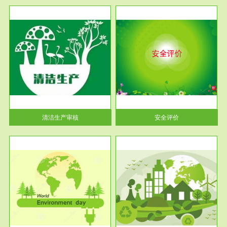
服务范围
安全评价
生产
安全评价安全评价目的是查找、
暂行
分析和预测工程、系统、生产经
营活...
清洁生产审核
安全评价
服务范围
VOCs在线监测
目环
根据《重点区域大气污染防
要辅
治“十二五”规划》有机废气净化