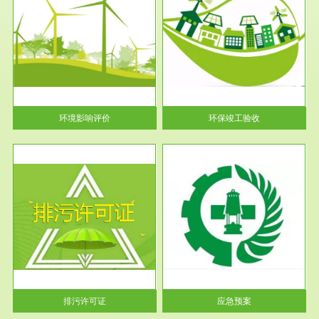
服务范围
环保竣工验收
护
根据《建设项目环境保护管理条
利
例》第十七条 编制环境影响报
告书、...
环境影响评价
环保竣工验收
服务范围
应急预案
许可
根据《中华人民共和国环境保护
环境
法》第十九条 企业事业单位应
当按照...
排污许可证
应急预案