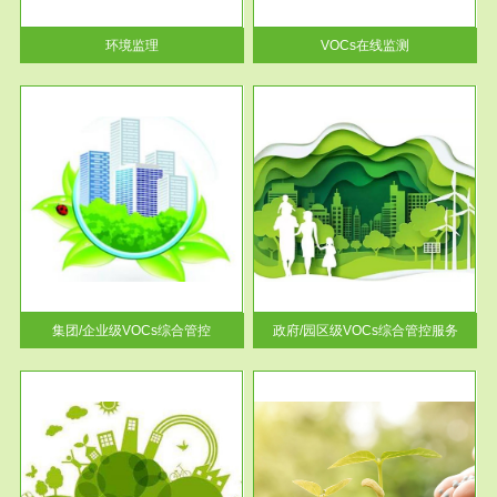
率达...
环境监理
VOCs在线监测
服务范围
控
政府/园区级VOCs综合管控服务
找到
根据《石化行业挥发性有机物综
排放
合整治方案》文件要求，到2017
年，全...
集团/企业级VOCs综合管控
政府/园区级VOCs综合管控服务
服务范围