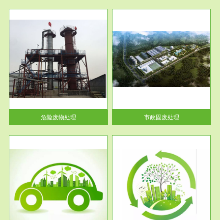
服务范围
市政固废处理
人民
蔚蓝生态环境科技所从事的市政
》的
废物处理业务包括市政废物的处
理处...
危险废物处理
市政固废处理
服务范围
与评
工作场所职业危害现状评价
【现状评价意义】：具体因素---