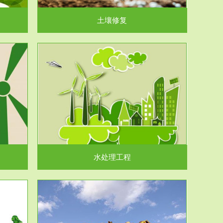
土壤修复
水处理工程