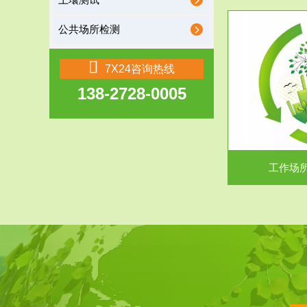
土壤测试
公共场所检测
服务范围
7X24咨询热线
138-2728-0005
工作场所职业危害现状评价
【现状评价意义】：具体因素----通过质谱分析
废水污水检测
等多种手段明确工作场...
中
工作场