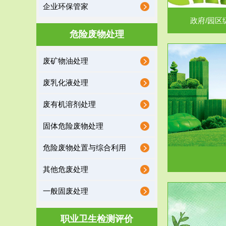
企业环保管家
政府/园区
危险废物处理
废矿物油处理
服务范围
废乳化液处理
噪声治理
废有机溶剂处理
固体危险废物处理
危险废物处置与综合利用
其他危废处理
一般固废处理
服务范围
职业卫生检测评价