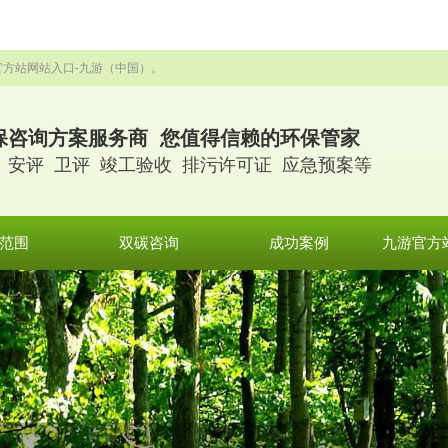
官方站网站入口-九游（中国）。
保咨询方案服务商 您值得信赖的环保管家
 安评 卫评 竣工验收 排污许可证 应急预案等
范围
双碳咨询
成功案例
九游官方