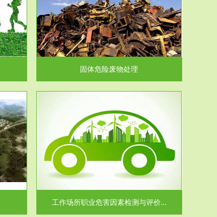
在生产建设、
.
固体危险废物处理
价...
场所职业病危
.
工作场所职业危害因素检测与评价...