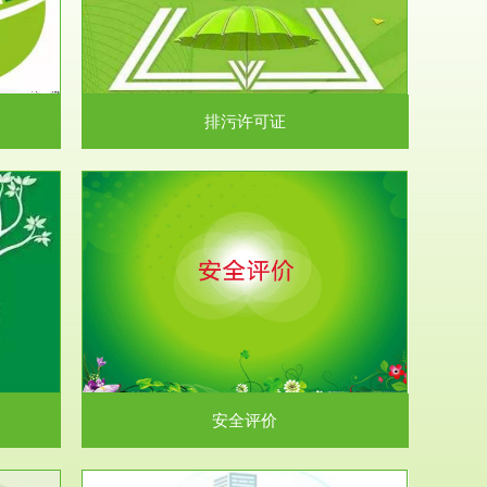
）根据《中华
.
排污许可证
析和预测工
.
安全评价