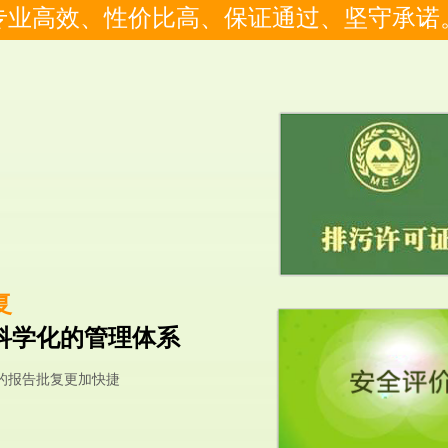
专业高效、性价比高、保证通过、坚守承诺
复
科学化的管理体系
的报告批复更加快捷