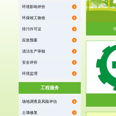
环境影响评价
据《中华人民共和国环境保护法》第十九条 编制
根据《建设项
有关开发利用规划，建...
制
环保竣工验收
排污许可证
应急预案
清洁生产审核
服务范围
安全评价
应急预案
环境监理
根据《中华人民共和国环境保护法》第十九条 企
根据《中华人
业事业单位应当按照...
洁
工程服务
场地调查及风险评估
土壤修复