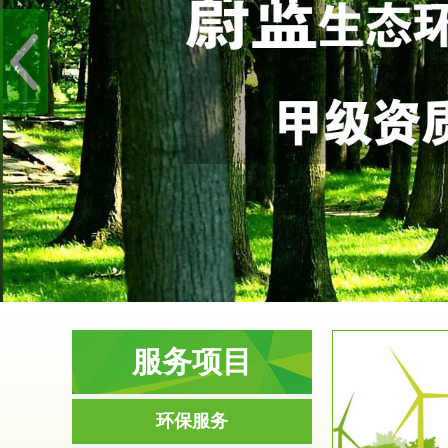
服务项目
服务范围
环保服务
环境影响评价