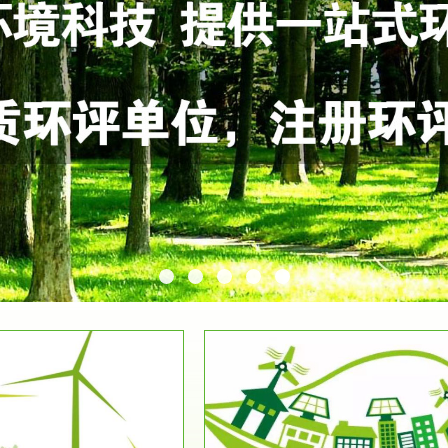
服务范围
服务范围
环保竣工验收
排污许可证