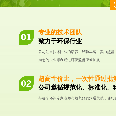
专业的技术团队
致力于环保行业
公司注重技术团队的培养，经验丰富，实力超群
为您的企业顺利通过环保监督保驾护航
超高性价比，一次性通过批
公司遵循规范化、标准化、
与各个环评专家老师有着良好的沟通关系，使您