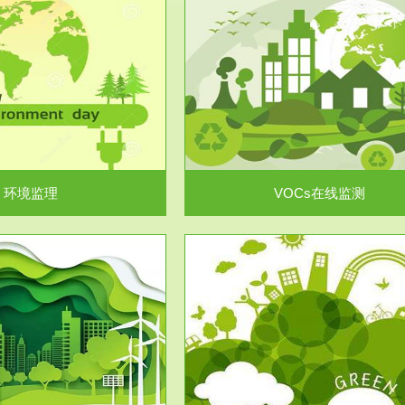
服务范围
服务范围
VOCs在线监测
集团/企业级VOCs综合管
域大气污染防治“十二五”规划》有
进行VOCs管控，首先就要找到排
机废气净化率达...
监测估算出排放量。企业..
环境监理
VOCs在线监测
服务范围
服务范围
场地调查及风险评估
土壤修复
委托，对于拟关停搬迁和拟变更土
利用方式或者土地使...