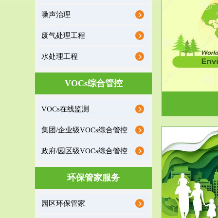
噪声治理
服务范围
废气处理工程
环境监理
水处理工程
建设项目环境监理是建设项目环评和“三同时”验
根据《重点区
收监管的重要辅助...
VOCs综合管控
VOCs在线监测
集团/企业级VOCs综合管控
政府/园区级VOCs综合管控
服务范围
环保管家服务
政府/园区级VOCs综合管控服务
根据《石化行业挥发性有机物综合整治方案》文
受政府或企业
园区环保管家
件要求，到2017年，全...
地