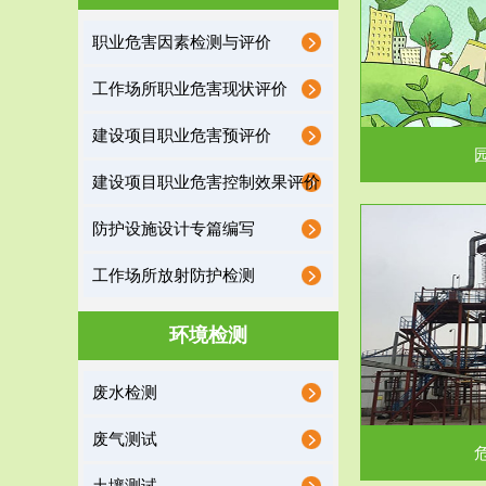
园区环保管家
职业危害因素检测与评价
2016 年 4 月，环保部下发《关于积极发挥环境
排污许可证作
工作场所职业危害现状评价
保护作用促进供给侧结...
据
建设项目职业危害预评价
建设项目职业危害控制效果评价
防护设施设计专篇编写
服务范围
工作场所放射防护检测
危险废物处理
环境检测
危险废物解释：根据《中华人民共和国固体废物
蔚蓝生态环境
废水检测
污染防治法》的规定，危...
括
废气测试